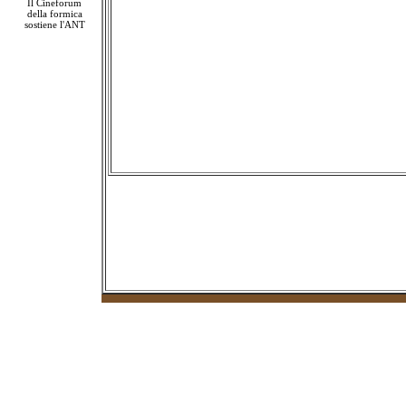
Il Cineforum
della formica
sostiene l'ANT