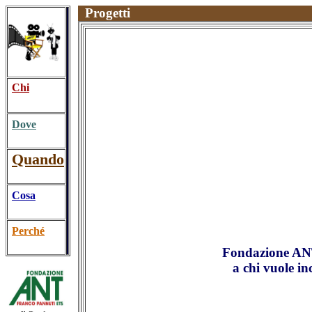
Progetti
Chi
Dove
Quando
Cosa
Perché
Fondazione ANT
a chi vuole in